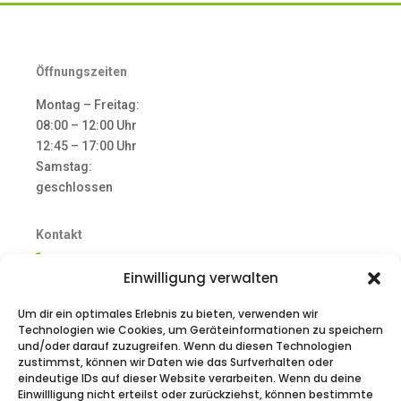
Öffnungszeiten
Montag – Freitag:
08:00 – 12:00 Uhr
12:45 – 17:00 Uhr
Samstag:
geschlossen
Kontakt

05232 / 9670766
Einwilligung verwalten

info@kfz-service-sagel.de

Benz Str. 1
Um dir ein optimales Erlebnis zu bieten, verwenden wir
Technologien wie Cookies, um Geräteinformationen zu speichern
32791 Lage
und/oder darauf zuzugreifen. Wenn du diesen Technologien
zustimmst, können wir Daten wie das Surfverhalten oder
eindeutige IDs auf dieser Website verarbeiten. Wenn du deine
Rechtliches
Einwillligung nicht erteilst oder zurückziehst, können bestimmte